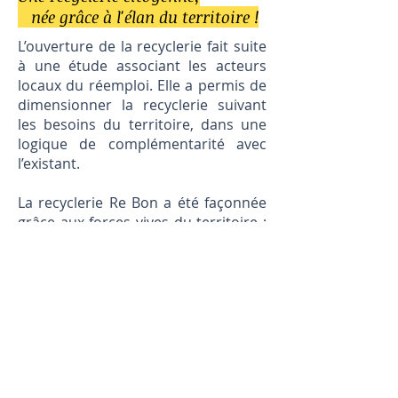
née grâce à l'élan du territoire !
L’ouverture de la recyclerie fait suite
à une étude associant les acteurs
locaux du réemploi. Elle a permis de
dimensionner la recyclerie suivant
les besoins du territoire, dans une
logique de complémentarité avec
l’existant.
La recyclerie Re Bon a été façonnée
grâce aux forces vives du territoire :
3 soirées de mobilisation citoyenne
ont notamment permis à la
population (citoyens, entreprises,
associations…) de coconstruire le
projet.
Aujourd’hui ces personnes font
partie du conseil d’administration de