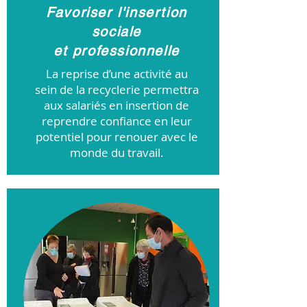
Favoriser l'insertion
sociale
et professionnelle
La reprise d’une activité au
sein de la recyclerie permettra
aux salariés en insertion de
reprendre confiance en leur
potentiel pour renouer avec le
monde du travail.