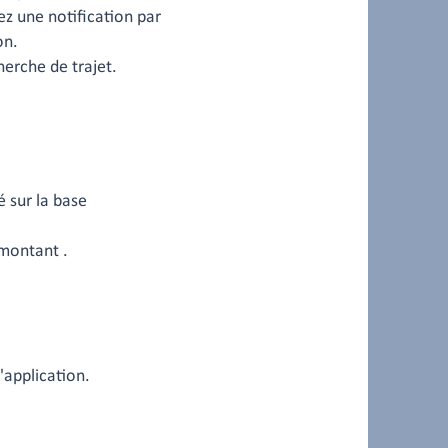
z une notification par
on.
erche de trajet.
 sur la base
 montant .
'application.