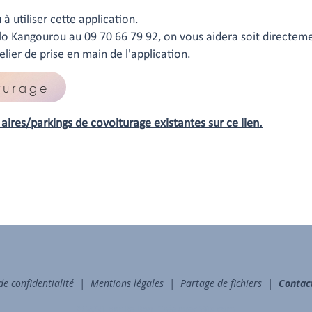
 à utiliser cette application.
llo Kangourou au 09 70 66 79 92, on vous aidera soit directeme
lier de prise en main de l'application.
turage
aires/parkings de covoiturage existantes sur ce lien.
de confidentialité
|
Mentions légales
|
Partage de fichiers
|
Contact
© 2021 par Re Bon. Créé avec
Wix.com