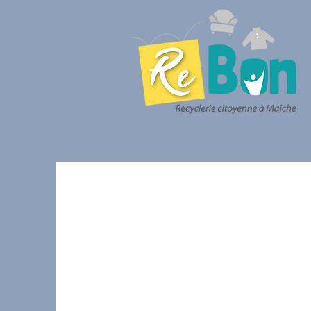
Le covoitur
Une soluti
!